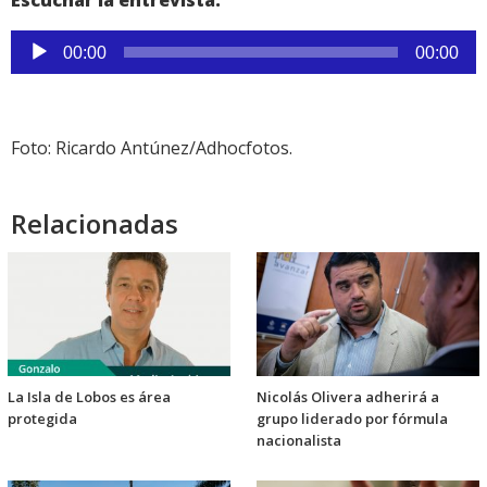
Escuchar la entrevista:
Reproductor
00:00
00:00
de
audio
Foto: Ricardo Antúnez/Adhocfotos.
Relacionadas
La Isla de Lobos es área
Nicolás Olivera adherirá a
protegida
grupo liderado por fórmula
nacionalista