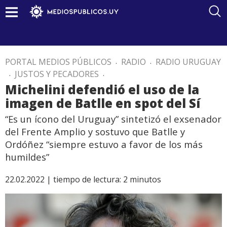
PORTAL MEDIOS PÚBLICOS
.
RADIO
.
RADIO URUGUAY
.
JUSTOS Y PECADORES
.
Michelini defendió el uso de la
imagen de Batlle en spot del Sí
“Es un ícono del Uruguay” sintetizó el exsenador
del Frente Amplio y sostuvo que Batlle y
Ordóñez “siempre estuvo a favor de los más
humildes”
22.02.2022 |
tiempo de lectura:
2
minutos