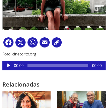
Facebook
X
WhatsApp
Email
Copy
Link
Foto: cinecorto.org
Reproductor
00:00
00:00
de
audio
Relacionadas