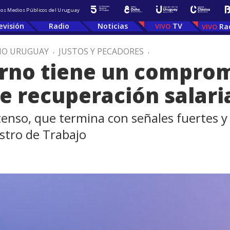
 los Medios Públicos del Uruguay
evisión
Radio
Noticias
TV
Ra
IO URUGUAY
.
JUSTOS Y PECADORES
.
erno tiene un comprom
e recuperación salari
enso, que termina con señales fuertes y 
istro de Trabajo