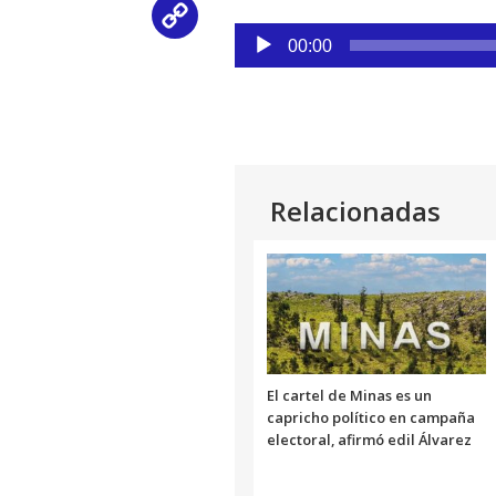
Copy
Reproductor
00:00
de
Link
audio
Relacionadas
El cartel de Minas es un
capricho político en campaña
electoral, afirmó edil Álvarez