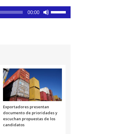
Utiliza
00:00
las
teclas
de
flecha
arriba/abajo
para
aumentar
o
disminuir
el
volumen.
Exportadores presentan
documento de prioridades y
escuchan propuestas de los
candidatos