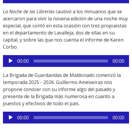
de
audio
La Noche de las Librerías
cautivó a los minuanos que se
acercaron para vivir la novena edición de una noche muy
especial, que contó en esta ocasión con tres propuestas
en el departamento de Lavalleja, dos de ellas en su
capital, y sobre las que nos cuenta el informe de Karen
Corbo.
Reproductor
00:00
00:00
de
audio
La Brigada de Guardavidas de Maldonado comenzó la
temporada 2025 - 2026. Guillermo Ameixeiras nos
propone conocer con su informe algo del pasado y
presente de la Brigada más numerosa en cuanto a
puestos y efectivos de todo el país.
Reproductor
00:00
00:00
de
audio