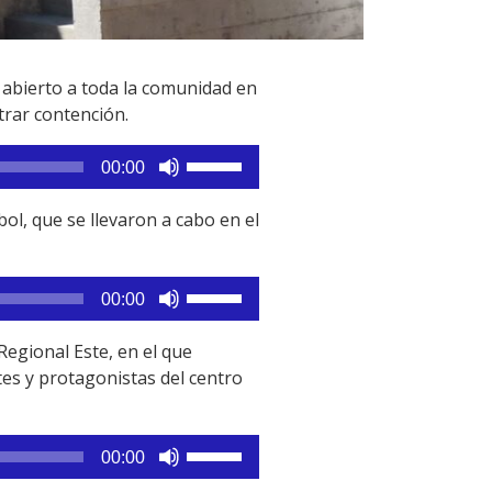
abierto a toda la comunidad en
rar contención.
Utiliza
00:00
las
teclas
l, que se llevaron a cabo en el
de
flecha
arriba/abajo
Utiliza
00:00
para
las
aumentar
teclas
egional Este, en el que
o
de
tes y protagonistas del centro
disminuir
flecha
el
arriba/abajo
volumen.
para
Utiliza
00:00
aumentar
las