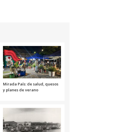
o
teclas
disminuir
de
el
flecha
volumen.
arriba/abajo
para
aumentar
o
disminuir
el
volumen.
Mirada País: de salud, quesos
y planes de verano