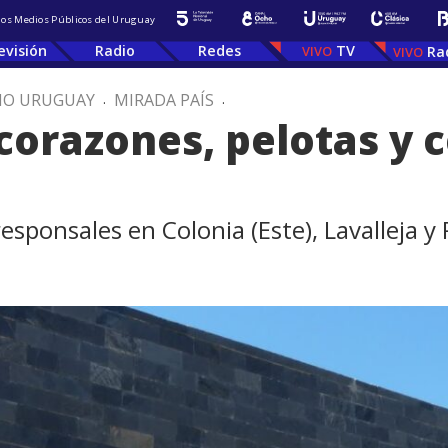
 los Medios Públicos del Uruguay
evisión
Radio
Redes
TV
Ra
IO URUGUAY
.
MIRADA PAÍS
.
 corazones, pelotas y 
sponsales en Colonia (Este), Lavalleja y