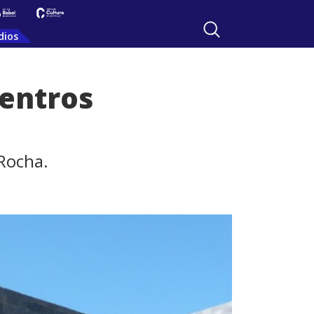
dios
centros
 Rocha.