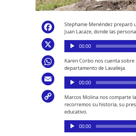
Stephanie Menéndez preparó un 
Facebook
Juan Lacaze, donde las persona
Reproductor
X
00:00
de
audio
Karen Corbo nos cuenta sobre l
WhatsApp
departamento de Lavalleja.
Reproductor
Email
00:00
de
audio
Marcos Molina nos comparte la 
Copy
recorremos su historia, su pres
Link
educativo.
Reproductor
00:00
de