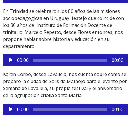
de
audio
En Trinidad se celebraron los 80 años de las misiones
sociopedagógicas en Uruguay, festejo que coincide con
los 80 años del Instituto de Formación Docente de
trinitario. Marcelo Repetto, desde Flores entonces, nos
propone hablar sobre historia y educación en su
departamento.
Reproductor
00:00
00:00
de
audio
Karen Corbo, desde Lavalleja, nos cuenta sobre cómo se
preparó la ciudad de Solís de Mataojo para el evento por
Semana de Lavalleja, su propio festival y el aniversario
de la agrupación criolla Santa María.
Reproductor
00:00
00:00
de
audio