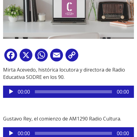
Facebook
X
WhatsApp
Email
Copy
Link
Mirta Acevedo, histórica locutora y directora de Radio
Educativa SODRE en los 90.
Reproductor
00:00
00:00
de
audio
Gustavo Rey, el comienzo de AM1290 Radio Cultura.
Reproductor
00:00
00:00