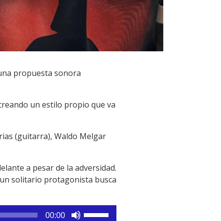
 una propuesta sonora
creando un estilo propio que va
rias (guitarra), Waldo Melgar
elante a pesar de la adversidad.
 un solitario protagonista busca
Utiliza
00:00