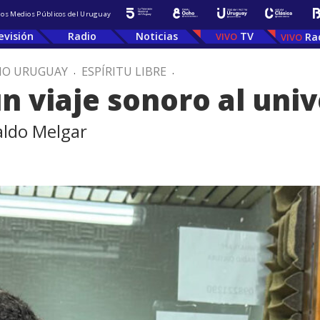
 los Medios Públicos del Uruguay
evisión
Radio
Noticias
TV
Ra
IO URUGUAY
.
ESPÍRITU LIBRE
.
n viaje sonoro al uni
aldo Melgar