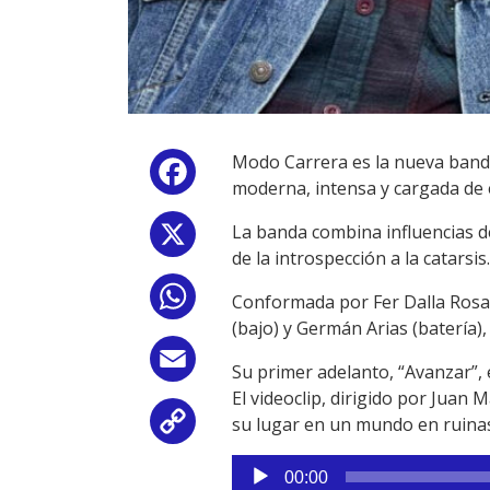
Modo Carrera es la nueva banda
Facebook
moderna, intensa y cargada de
La banda combina influencias d
X
de la introspección a la catarsis.
WhatsApp
Conformada por Fer Dalla Rosa 
(bajo) y Germán Arias (batería),
Email
Su primer adelanto, “Avanzar”, 
El videoclip, dirigido por Juan
su lugar en un mundo en ruina
Copy
Reproductor
Link
00:00