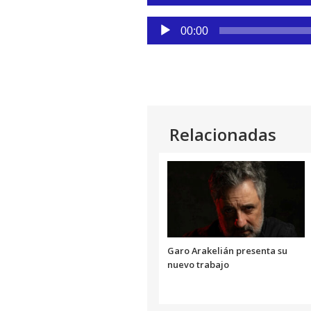
de
audio
Reproductor
00:00
de
audio
Relacionadas
Garo Arakelián presenta su
nuevo trabajo