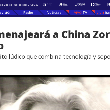
 los Medios Públicos del Uruguay
evisión
Radio
Noticias
TV
Ra
najeará a China Zorr
o
ito lúdico que combina tecnología y sopor