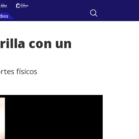
dios
illa con un
tes físicos