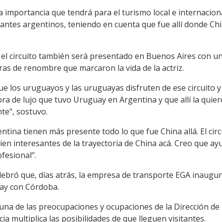
 importancia que tendrá para el turismo local e internaciona
tantes argentinos, teniendo en cuenta que fue allí donde Chi
l circuito también será presentado en Buenos Aires con un
as de renombre que marcaron la vida de la actriz.
los uruguayos y las uruguayas disfruten de ese circuito y l
 de lujo que tuvo Uruguay en Argentina y que allí la quie
te", sostuvo.
tina tienen más presente todo lo que fue China allá. El cir
bien interesantes de la trayectoria de China acá. Creo que a
fesional".
ebró que, días atrás, la empresa de transporte EGA inaugur
uay con Córdoba.
 una de las preocupaciones y ocupaciones de la Dirección d
a multiplica las posibilidades de que lleguen visitantes.