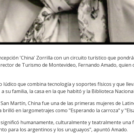
ción 'China' Zorrilla con un circuito turístico que pondrá en
el director de Turismo de Montevideo, Fernando Amado, quien 
o lúdico que combina tecnología y soportes físicos y que lleva
a su familia, la casa en la que habitó y la Biblioteca Nacional
e San Martín, China fue una de las primeras mujeres de Latin
a brilló en largometrajes como "Esperando la carroza" y "Elsa
e significó humanamente, culturalmente y teatralmente una f
 tanto para los argentinos y los uruguayos", apuntó Amado.