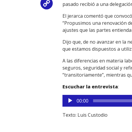
pasado recibió a una delegació
Copy
El jerarca comentó que convocó 
Link
“Propusimos una renovación del
ajustes que las partes entienda
Dijo que, de no avanzar en la ne
que estamos dispuestos a utiliza
A las diferencias en materia l
seguros, seguridad social y ref
“transitoriamente”, mientras qu
Escuchar la entrevista
:
Reproductor
00:00
de
audio
Texto: Luis Custodio