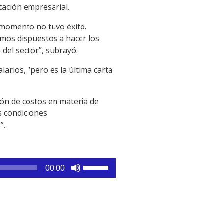
tación empresarial.
l momento no tuvo éxito.
mos dispuestos a hacer los
 del sector”, subrayó.
larios, “pero es la última carta
ión de costos en materia de
s condiciones
”.
Utiliza
00:00
las
teclas
de
flecha