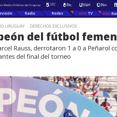
 los Medios Públicos del Uruguay
evisión
Radio
Redes
TV
Ra
IO URUGUAY
.
DERECHOS EXCLUSIVOS
.
peón del fútbol femen
Marcel Rauss, derrotaron 1 a 0 a Peñarol 
ntes del final del torneo