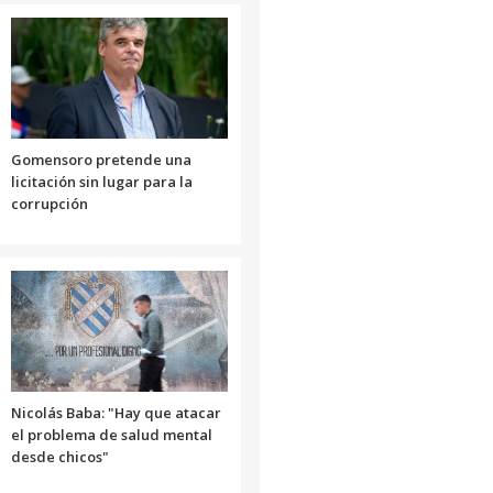
para
aumentar
o
disminuir
el
volumen.
Gomensoro pretende una
licitación sin lugar para la
corrupción
Nicolás Baba: "Hay que atacar
el problema de salud mental
desde chicos"