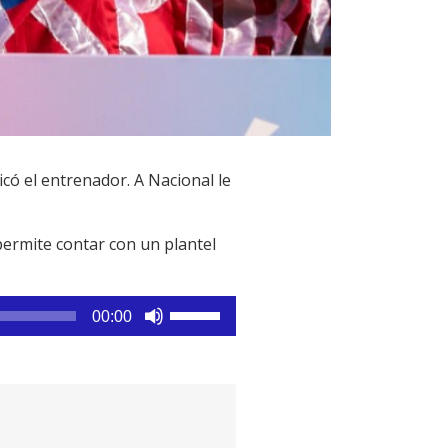
ó el entrenador. A Nacional le
permite contar con un plantel
Utiliza
00:00
las
teclas
de
flecha
arriba/abajo