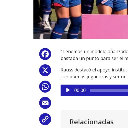
“Tenemos un modelo afianzado.
Facebook
bastaba un punto para ser el me
Rauss destacó el apoyo institu
X
con buenas jugadoras y ser un 
WhatsApp
Reproductor
00:00
de
audio
Email
Relacionadas
Copy