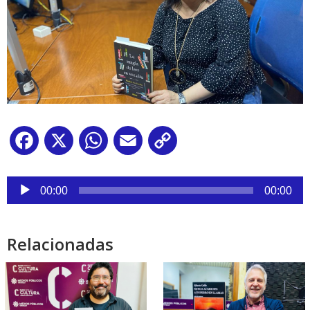
Facebook
X
WhatsApp
Email
Copy
Link
Reproductor
de
00:00
00:00
audio
Relacionadas