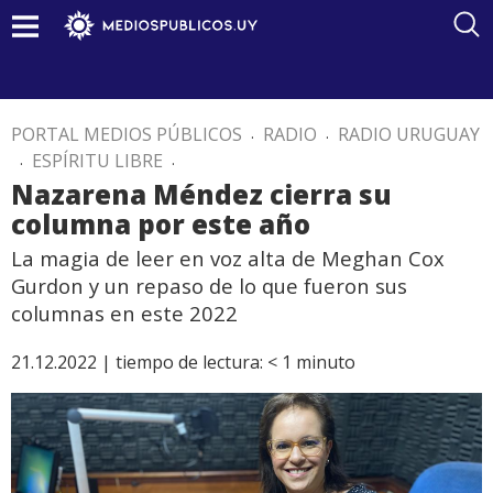
PORTAL MEDIOS PÚBLICOS
.
RADIO
.
RADIO URUGUAY
.
ESPÍRITU LIBRE
.
Nazarena Méndez cierra su
columna por este año
La magia de leer en voz alta de Meghan Cox
Gurdon y un repaso de lo que fueron sus
columnas en este 2022
21.12.2022 |
tiempo de lectura:
< 1
minuto