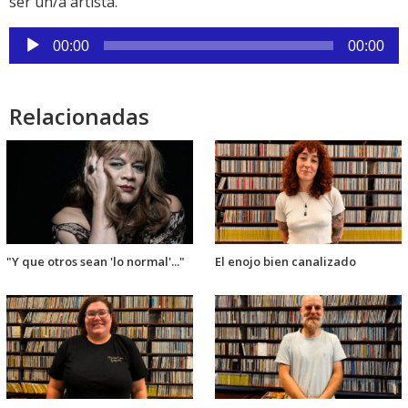
ser un/a artista.
Reproductor
00:00
00:00
de
audio
Relacionadas
"Y que otros sean 'lo normal'..."
El enojo bien canalizado