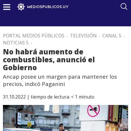
PORTAL MEDIOS PÚBLICOS
.
TELEVISIÓN
.
CANAL 5
.
NOTICIAS 5
.
No habrá aumento de
combustibles, anunció el
Gobierno
Ancap posee un margen para mantener los
precios, indicó Paganini
31.10.2022 |
tiempo de lectura:
< 1
minuto