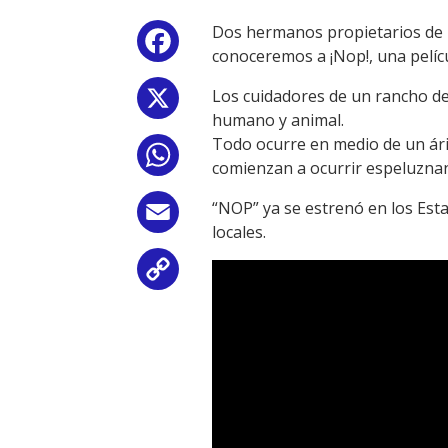
Dos hermanos propietarios de u
Facebook
conoceremos a ¡Nop!, una pelíc
Los cuidadores de un rancho de
X
humano y animal.
Todo ocurre en medio de un ári
WhatsApp
comienzan a ocurrir espeluznant
“NOP” ya se estrenó en los Est
Email
locales.
Copy
Link