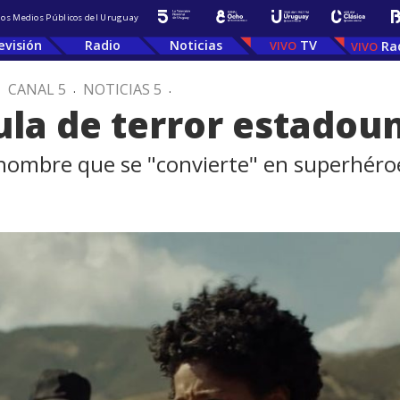
 los Medios Públicos del Uruguay
evisión
Radio
Noticias
TV
Ra
.
CANAL 5
.
NOTICIAS 5
.
cula de terror estadou
hombre que se "convierte" en superhéro