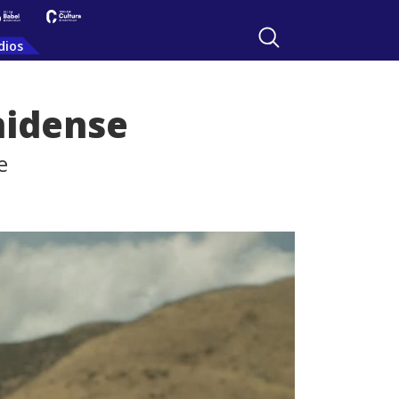
dios
nidense
e