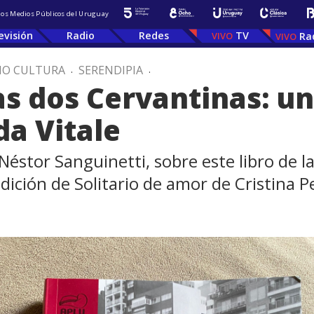
 los Medios Públicos del Uruguay
evisión
Radio
Redes
TV
Ra
IO CULTURA
.
SERENDIPIA
.
s dos Cervantinas: un 
da Vitale
éstor Sanguinetti, sobre este libro de l
dición de Solitario de amor de Cristina Pe