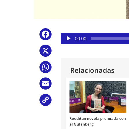
Reproductor
Facebook
de
00:00
audio
X
WhatsApp
Relacionadas
Email
Copy
Link
Reeditan novela premiada con
el Gutenberg