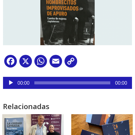
Facebook
X
WhatsApp
Email
Copy
Link
Reproductor
de
00:00
00:00
audio
Relacionadas