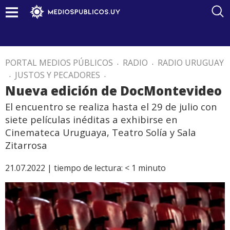
PORTAL MEDIOS PÚBLICOS
.
RADIO
.
RADIO URUGUAY
.
JUSTOS Y PECADORES
.
Nueva edición de DocMontevideo
El encuentro se realiza hasta el 29 de julio con
siete películas inéditas a exhibirse en
Cinemateca Uruguaya, Teatro Solía y Sala
Zitarrosa
21.07.2022 |
tiempo de lectura:
< 1
minuto