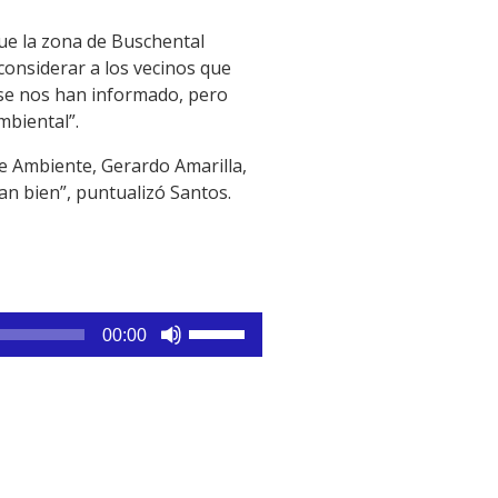
 que la zona de Buschental
considerar a los vecinos que
Ose nos han informado, pero
mbiental”.
 de Ambiente, Gerardo Amarilla,
n bien”, puntualizó Santos.
Utiliza
00:00
las
teclas
de
flecha
arriba/abajo
para