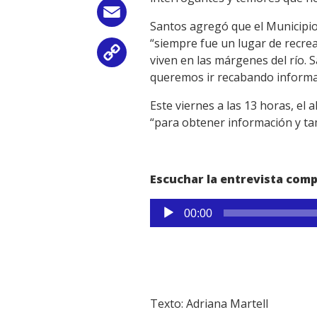
Email
Santos agregó que el Municipio d
“siempre fue un lugar de recrea
Copy
viven en las márgenes del río.
queremos ir recabando informac
Link
Este viernes a las 13 horas, el 
“para obtener información y ta
Escuchar la entrevista comp
Reproductor
00:00
de
audio
Texto: Adriana Martell