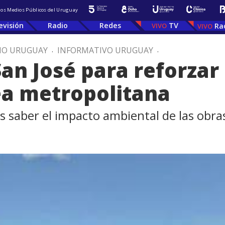
 los Medios Públicos del Uruguay
evisión
Radio
Redes
TV
Ra
IO URUGUAY
.
INFORMATIVO URUGUAY
.
San José para reforzar
ea metropolitana
s saber el impacto ambiental de las obra