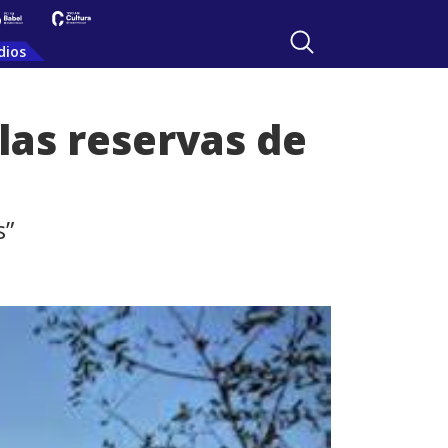
dios
 las reservas de
s”