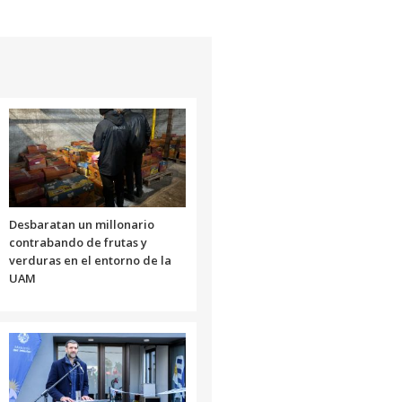
aumentar
o
disminuir
el
volumen.
Desbaratan un millonario
contrabando de frutas y
verduras en el entorno de la
UAM