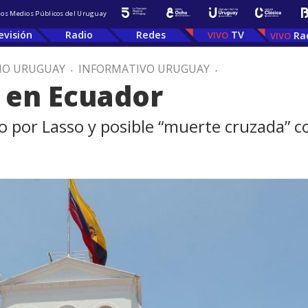
 los Medios Públicos del Uruguay
evisión
Radio
Redes
TV
Ra
IO URUGUAY
.
INFORMATIVO URUGUAY
.
a en Ecuador
 por Lasso y posible “muerte cruzada” c