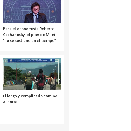
o
disminuir
el
volumen.
Para el economista Roberto
Cachanosky, el plan de Milei
“no se sostiene en el tiempo”
El largo y complicado camino
al norte