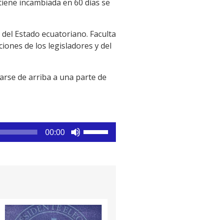
tiene incambiada en 60 días se
 del Estado ecuatoriano. Faculta
iones de los legisladores y del
rse de arriba a una parte de
Utiliza
00:00
las
teclas
de
flecha
arriba/abajo
para
aumentar