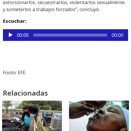
extorsionarlos, secuestrarlos, violentarlos sexualmente
y someterlos a trabajos forzados”, concluyó.
Escuchar:
Reproductor
00:00
00:00
de
audio
Footo: EFE.
Relacionadas