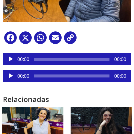
Facebook
X
WhatsApp
Email
Copy
Link
Reproductor
de
00:00
00:00
audio
Reproductor
00:00
00:00
de
audio
Relacionadas