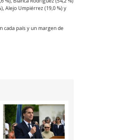
6 %), Blanca Rodríguez (54,2 %)
), Alejo Umpiérrez (19,0 %) y
 en cada país y un margen de