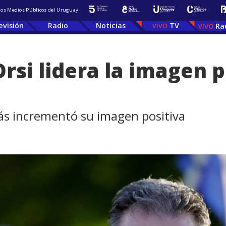
 los Medios Públicos del Uruguay
evisión
Radio
Noticias
TV
Ra
rsi lidera la imagen 
ás incrementó su imagen positiva