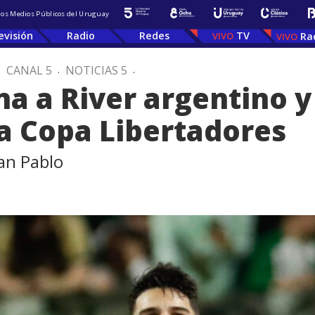
 los Medios Públicos del Uruguay
evisión
Radio
Redes
TV
Ra
.
CANAL 5
.
NOTICIAS 5
.
na a River argentino y
la Copa Libertadores
San Pablo