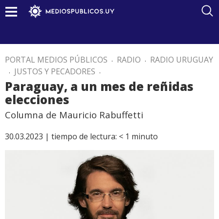
PORTAL MEDIOS PÚBLICOS
.
RADIO
.
RADIO URUGUAY
.
JUSTOS Y PECADORES
.
Paraguay, a un mes de reñidas
elecciones
Columna de Mauricio Rabuffetti
30.03.2023 |
tiempo de lectura:
< 1
minuto