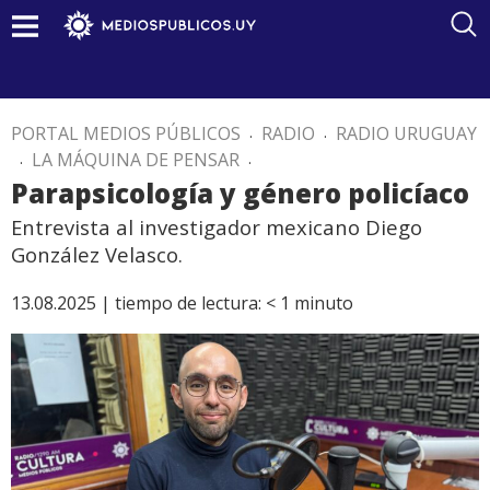
PORTAL MEDIOS PÚBLICOS
.
RADIO
.
RADIO URUGUAY
.
LA MÁQUINA DE PENSAR
.
Parapsicología y género policíaco
Entrevista al investigador mexicano Diego
González Velasco.
13.08.2025 |
tiempo de lectura:
< 1
minuto