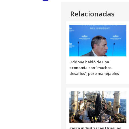
Link
Relacionadas
Oddone habló de una
economía con “muchos
desafíos”, pero manejables
Pesca industrial en Uruguay