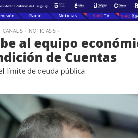
 los Medios Públicos del Uruguay
evisión
Radio
Noticias
TV
Ra
.
CANAL 5
.
NOTICIAS 5
.
be al equipo económi
ndición de Cuentas
el límite de deuda pública