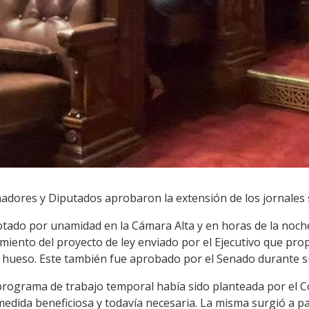
adores y Diputados aprobaron la extensión de los jornales s
otado por unamidad en la Cámara Alta y en horas de la noc
amiento del proyecto de ley enviado por el Ejecutivo que pr
on hueso. Este también fue aprobado por el Senado durante s
programa de trabajo temporal había sido planteada por el C
edida beneficiosa y todavía necesaria. La misma surgió a par