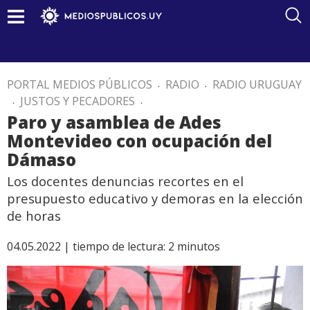
PORTAL MEDIOS PÚBLICOS
.
RADIO
.
RADIO URUGUAY
.
JUSTOS Y PECADORES
.
Paro y asamblea de Ades
Montevideo con ocupación del
Dámaso
Los docentes denuncias recortes en el
presupuesto educativo y demoras en la elección
de horas
04.05.2022 |
tiempo de lectura:
2
minutos