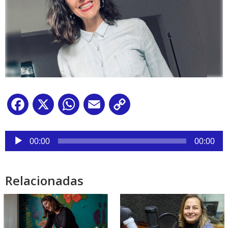
Facebook
X
WhatsApp
Email
Copy
Link
Reproductor
de
00:00
00:00
audio
Relacionadas