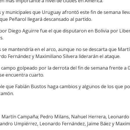
n más importante a nivel de clubes en América.
 y municipales que Uruguay afrontó este fin de semana lleva
 que Peñarol llegará descansado al partido.
s por Diego Aguirre fue el que disputaron en Bolivia por Libe
s.
s se mantendría en el arco, aunque no se descarta que Mart
ardo Fernández y Maximiliano Silvera liderarán el ataque.
al campo golpeado por la derrota del fin de semana frente a 
 se encuentra cuarto.
le que Fabián Bustos haga cambios y algunos de los que podr
zamón.
 Martín Campaña; Pedro Milans, Nahuel Herrera, Leonardo C
eandro Umpiérrez, Leonardo Fernández, Jaime Báez y Maximil