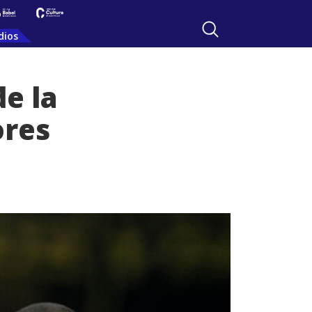
dios
e la
ores