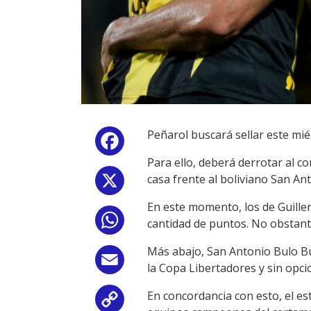
Peñarol buscará sellar este miér
Facebook
Para ello, deberá derrotar al c
casa frente al boliviano San An
X
En este momento, los de Guille
WhatsApp
cantidad de puntos. No obstante
Más abajo, San Antonio Bulo Bul
Email
la Copa Libertadores y sin opc
En concordancia con esto, el es
Copy