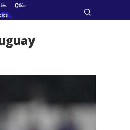
dios
ruguay