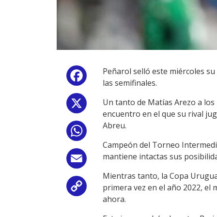
Peñarol selló este miércoles su
Facebook
las semifinales.
Un tanto de Matías Arezo a los 
X
encuentro en el que su rival j
Abreu.
WhatsApp
Campeón del Torneo Intermedio 
mantiene intactas sus posibilid
Email
Mientras tanto, la Copa Urugu
primera vez en el año 2022, el 
Copy
ahora.
Link