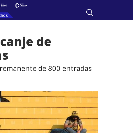
dios
 canje de
as
 un remanente de 800 entradas