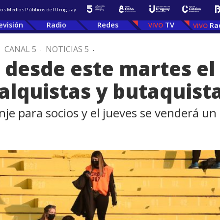
 los Medios Públicos del Uruguay
evisión
Radio
Redes
TV
Ra
.
CANAL 5
.
NOTICIAS 5
.
ó desde este martes el
alquistas y butaquist
canje para socios y el jueves se venderá