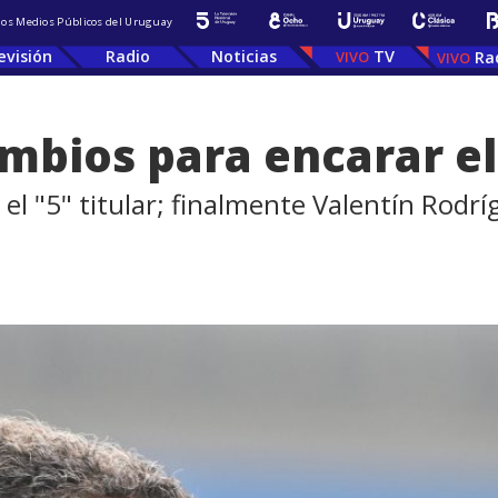
 los Medios Públicos del Uruguay
evisión
Radio
Noticias
TV
Ra
mbios para encarar el
 el "5" titular; finalmente Valentín Rodr