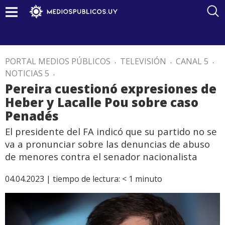
PORTAL MEDIOS PÚBLICOS
.
TELEVISIÓN
.
CANAL 5
.
NOTICIAS 5
.
Pereira cuestionó expresiones de
Heber y Lacalle Pou sobre caso
Penadés
El presidente del FA indicó que su partido no se
va a pronunciar sobre las denuncias de abuso
de menores contra el senador nacionalista
04.04.2023 |
tiempo de lectura:
< 1
minuto