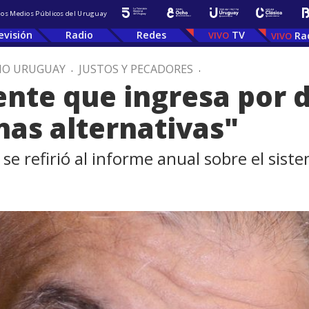
 los Medios Públicos del Uruguay
evisión
Radio
Redes
TV
Ra
IO URUGUAY
.
JUSTOS Y PECADORES
.
ente que ingresa por 
nas alternativas"
e refirió al informe anual sobre el siste