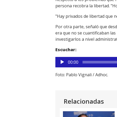
persona recobra la libertad. "Ho
Link
"Hay privados de libertad que no
Por otra parte, señaló que desd
era que no se cuantificaban las
investigarlos a nivel administra
Escuchar:
Reproductor
00:00
de
audio
Foto: Pablo Vignali / Adhoc.
Relacionadas