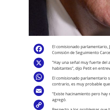
El comisionado parlamentario, J
Facebook
Comisión de Seguimiento Carcel
"Hay una señal muy fuerte del 
X
habitantes", dijo Petit en entre
WhatsApp
El comisionado parlamentario se
contrario, es muy probable que l
Email
"Existe hacinamiento pero hay 
agregó.
Copy
Respecto a los problemas que ha