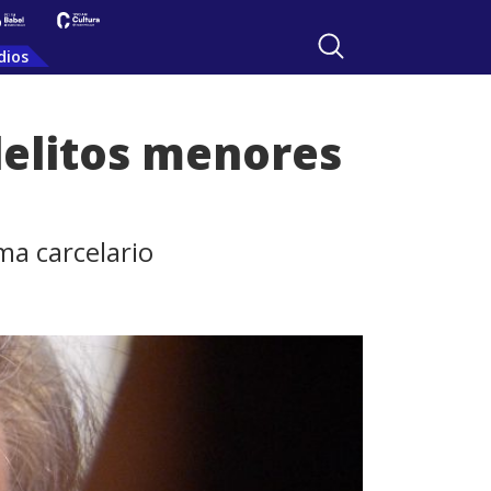
dios
delitos menores
ma carcelario