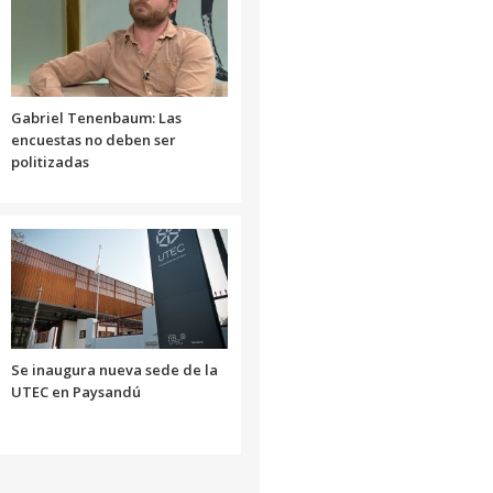
el
volumen.
Gabriel Tenenbaum: Las
encuestas no deben ser
politizadas
Se inaugura nueva sede de la
UTEC en Paysandú