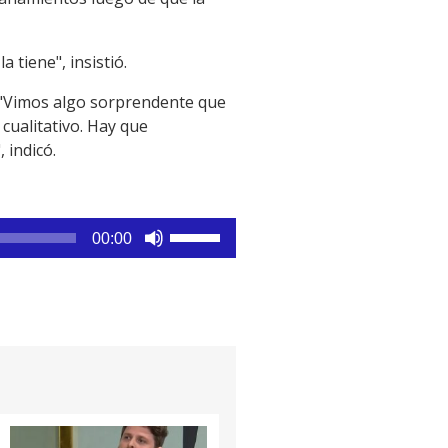
 tiene", insistió.
. "Vimos algo sorprendente que
cualitativo. Hay que
 indicó.
Utiliza
00:00
las
teclas
de
flecha
arriba/abajo
para
aumentar
o
disminuir