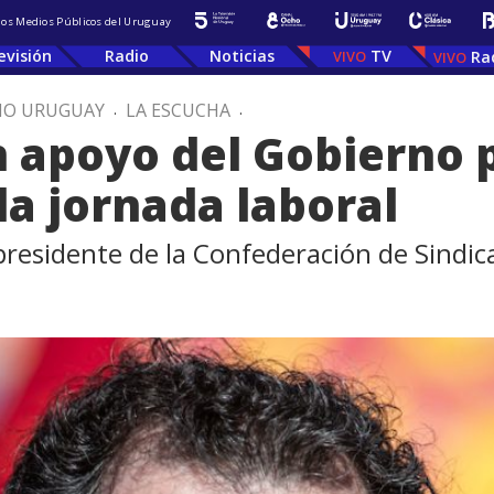
 los Medios Públicos del Uruguay
evisión
Radio
Noticias
TV
Ra
IO URUGUAY
.
LA ESCUCHA
.
en apoyo del Gobierno 
la jornada laboral
presidente de la Confederación de Sindica