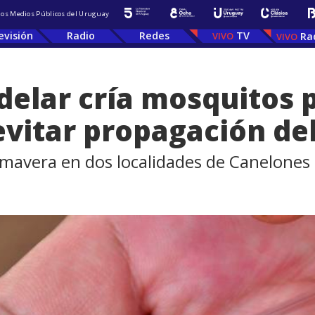
 los Medios Públicos del Uruguay
evisión
Radio
Redes
TV
Ra
Udelar cría mosquitos 
 evitar propagación d
imavera en dos localidades de Canelones