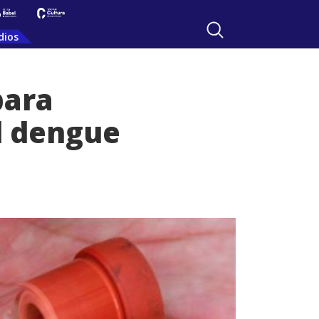
dios
para
el dengue