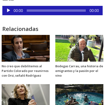
Reproductor
00:00
00:00
de
audio
Relacionadas
No creo que debilitemos al
Bodegas Carrau, una historia de
Partido Colorado por reunirnos
emigrantes y la pasión por el
con Orsi, señaló Rodríguez
vino