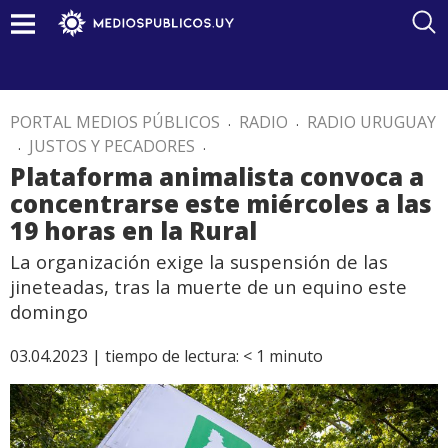
PORTAL MEDIOS PÚBLICOS
.
RADIO
.
RADIO URUGUAY
.
JUSTOS Y PECADORES
.
Plataforma animalista convoca a
concentrarse este miércoles a las
19 horas en la Rural
La organización exige la suspensión de las
jineteadas, tras la muerte de un equino este
domingo
03.04.2023 |
tiempo de lectura:
< 1
minuto