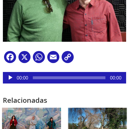
Facebook
X
WhatsApp
Email
Copy
Link
Reproductor
de
00:00
00:00
audio
Relacionadas