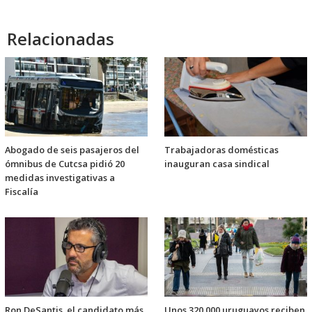
audio
Relacionadas
Abogado de seis pasajeros del
Trabajadoras domésticas
ómnibus de Cutcsa pidió 20
inauguran casa sindical
medidas investigativas a
Fiscalía
Ron DeSantis, el candidato más
Unos 320.000 uruguayos reciben