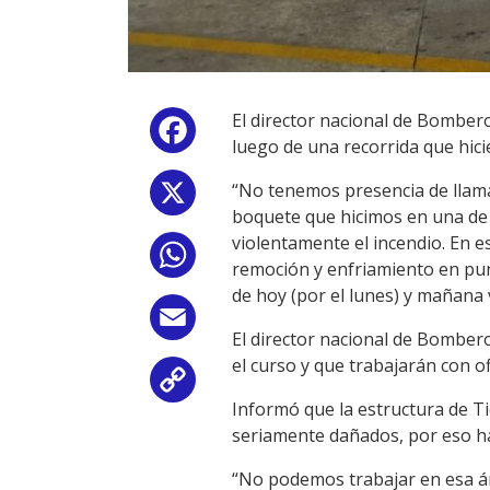
El director nacional de Bomber
Facebook
luego de una recorrida que hici
“No tenemos presencia de llamas
X
boquete que hicimos en una de 
violentamente el incendio. En e
WhatsApp
remoción y enfriamiento en pun
de hoy (por el lunes) y mañan
Email
El director nacional de Bomber
el curso y que trabajarán con o
Copy
Informó que la estructura de T
Link
seriamente dañados, por eso ha
“No podemos trabajar en esa ár