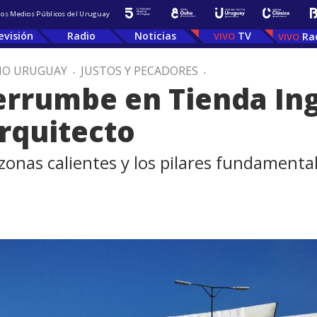
 los Medios Públicos del Uruguay
evisión
Radio
Noticias
TV
Ra
IO URUGUAY
.
JUSTOS Y PECADORES
.
errumbe en Tienda In
arquitecto
 zonas calientes y los pilares fundamenta