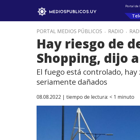
Portal de
Tel
PORTAL MEDIOS PÚBLICOS
.
RADIO
.
RAD
Hay riesgo de d
Shopping, dijo 
El fuego está controlado, hay
seriamente dañados
08.08.2022 |
tiempo de lectura:
< 1
minuto