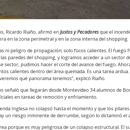
os, Ricardo Riaño, afirmó en
Justos y Pecadores
que el incendi
era en la zona perimetral y en la zona interna del shopping.
 ni peligro de propagación; solo focos calientes. El fuego f
las paredes del shopping, y logramos acceder a un sector 
se sector, pudimos hacer el corte del avance del fuego. Aho
tos calientes dentro del área quemada. Es una tarea ardua.
a veremos qué panorama tenemos”, explicó Riaño.
os señaló que llegarán desde Montevideo 34 alumnos de Bom
ficiales en tareas de remoción y enfriamiento.
ienda Inglesa no colapsó hasta el momento y que los pilare
y un riesgo inminente de derrumbe, según lo dictaminó el a
ea porque es muy peligrosa de un colapso estructural. El s