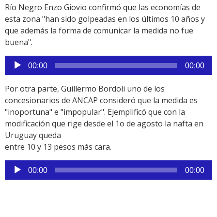
Río Negro Enzo Giovio confirmó que las economías de
esta zona "han sido golpeadas en los últimos 10 años y
que además la forma de comunicar la medida no fue
buena".
Reproductor
00:00
00:00
de
audio
Por otra parte, Guillermo Bordoli uno de los
concesionarios de ANCAP consideró que la medida es
"inoportuna" e "impopular". Ejemplificó que con la
modificación que rige desde el 1o de agosto la nafta en
Uruguay queda
entre 10 y 13 pesos más cara.
Reproductor
00:00
00:00
de
audio