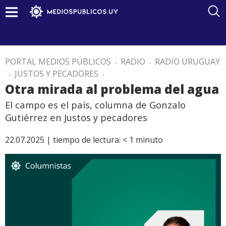
PORTAL MEDIOS PÚBLICOS
.
RADIO
.
RADIO URUGUAY
.
JUSTOS Y PECADORES
.
Otra mirada al problema del agua
El campo es el país, columna de Gonzalo
Gutiérrez en Justos y pecadores
22.07.2025 |
tiempo de lectura:
< 1
minuto