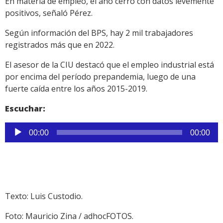
En materia de empleo, el año cerró con datos levemente
positivos, señaló Pérez.
Según información del BPS, hay 2 mil trabajadores
registrados más que en 2022.
El asesor de la CIU destacó que el empleo industrial está
por encima del período prepandemia, luego de una
fuerte caída entre los años 2015-2019.
Escuchar:
Reproductor
00:00
00:00
de
audio
Texto: Luis Custodio.
Foto: Mauricio Zina / adhocFOTOS.