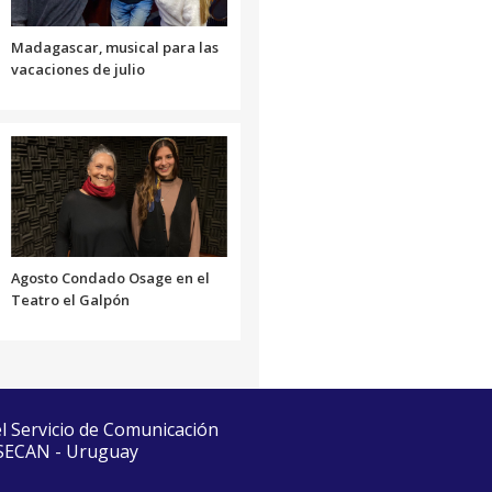
volumen.
Madagascar, musical para las
vacaciones de julio
Agosto Condado Osage en el
Teatro el Galpón
el Servicio de Comunicación
 SECAN - Uruguay