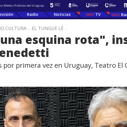
 los Medios Públicos del Uruguay
evisión
Radio
Noticias
TV
Ra
IO CULTURA
.
EL TUNGUE LÉ
.
una esquina rota", ins
Benedetti
us por primera vez en Uruguay, Teatro El