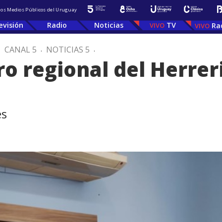
 los Medios Públicos del Uruguay
evisión
Radio
Noticias
TV
Ra
.
CANAL 5
.
NOTICIAS 5
.
o regional del Herre
es