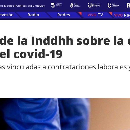
 los Medios Públicos del Uruguay
evisión
Radio
Redes
TV
Ra
de la Inddhh sobre la 
el covid-19
as vinculadas a contrataciones laborales 