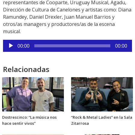
representantes de Cooparte, Uruguay Musical, Agadu,
Dirección de Cultura de Canelones y artistas como: Diana
Ramundey, Daniel Drexler, Juan Manuel Barrios y
otros/as managers y productores/as de la escena
musical.
Reproductor
00:00
00:00
de
audio
Relacionadas
Dostrescinco: “La música nos
“Rock & Metal Ladies” en la Sala
hace sentir vivos”
Zitarrosa